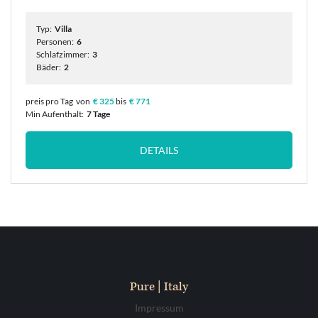
Typ:
Villa
Personen:
6
Schlafzimmer:
3
Bäder:
2
preis pro Tag
von
€ 325
bis
€ 771
Min Aufenthalt:
7 Tage
DETAILS
Pure | Italy
Impressum