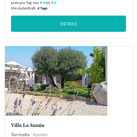
preis pro Tag
von
€ 0
bis
€ 0
Min Aufenthalt:
4 Tage
DETAILS
Villa La Samia
Torricella
- Apulien