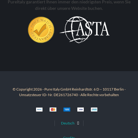
PureItaly garantiert Ihnen immer den niedrigsten Preis, wenn Sie
direkt über unsere Website buchen.
© Copyright 2026 - Pure Italy GmbH Reinhardtstr. 6 D – 10117 Berlin -
Umsatzsteuer ID- Nr. DE261726740 - Alle Rechte vorbehalten
Deutsch
Credits