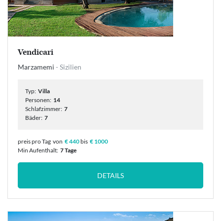
Vendicari
Marzamemi
- Sizilien
Typ:
Villa
Personen:
14
Schlafzimmer:
7
Bäder:
7
preis pro Tag
von
€ 440
bis
€ 1000
Min Aufenthalt:
7 Tage
DETAILS