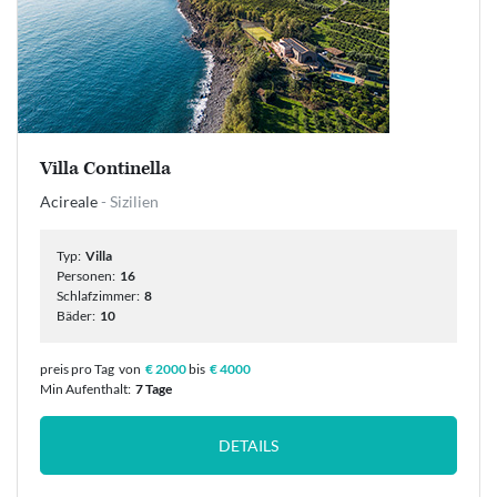
Villa Continella
Acireale
- Sizilien
Typ:
Villa
Personen:
16
Schlafzimmer:
8
Bäder:
10
preis pro Tag
von
€ 2000
bis
€ 4000
Min Aufenthalt:
7 Tage
DETAILS