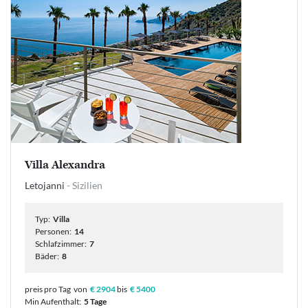
Villa Alexandra
Letojanni
- Sizilien
Typ:
Villa
Personen:
14
Schlafzimmer:
7
Bäder:
8
preis pro Tag
von
€ 2904
bis
€ 5400
Min Aufenthalt:
5 Tage