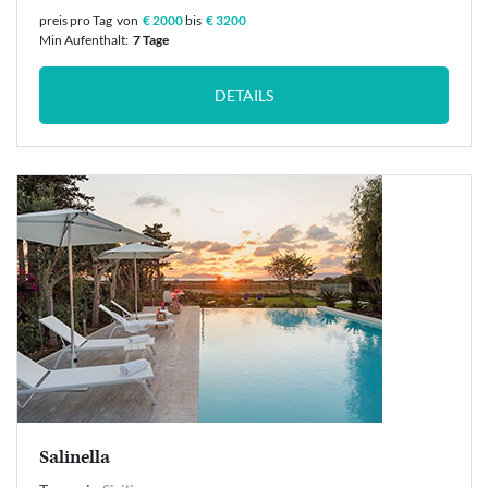
preis pro Tag
von
€ 2000
bis
€ 3200
Min Aufenthalt:
7 Tage
DETAILS
Salinella