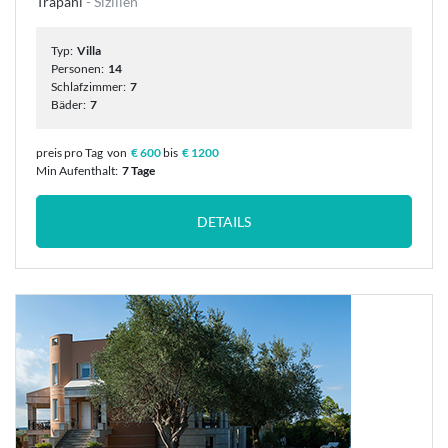
Trapani
- Sizilien
Typ:
Villa
Personen:
14
Schlafzimmer:
7
Bäder:
7
preis pro Tag
von
€ 600
bis
€ 1200
Min Aufenthalt:
7 Tage
DETAILS