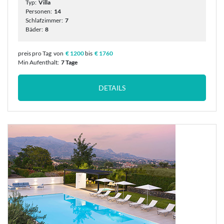
Typ:
Villa
Personen:
14
Schlafzimmer:
7
Bäder:
8
preis pro Tag
von
€ 1200
bis
€ 1760
Min Aufenthalt:
7 Tage
DETAILS