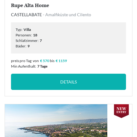
Rupe Alta Home
CASTELLABATE
- Amalfiküste und Cilento
Typ:
Villa
Personen:
18
Schlafzimmer:
7
Bäder:
9
preis pro Tag
von
€ 570
bis
€ 1159
Min Aufenthalt:
7 Tage
DETAILS