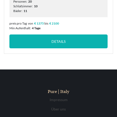
Personen:
20
Schlafzimmer:
10
Bäder:
11
preis pro Tag
von
€ 1375
bis
€ 2100
Min Aufenthalt:
4 Tage
DETAILS
Pure | Italy
Impressum
Über uns