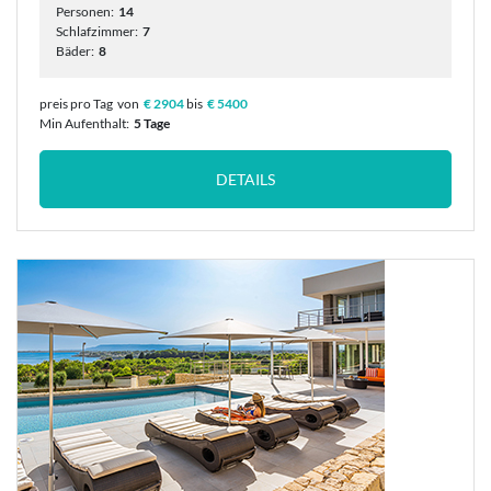
Personen:
14
Schlafzimmer:
7
Bäder:
8
preis pro Tag
von
€ 2904
bis
€ 5400
Min Aufenthalt:
5 Tage
DETAILS