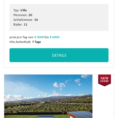
Typ:
Villa
Personen:
20
Schlafzimmer:
10
Bäder:
11
preis pro Tag
von
€ 3000
bis
€ 6000
Min Aufenthalt:
7 Tage
DETAILS