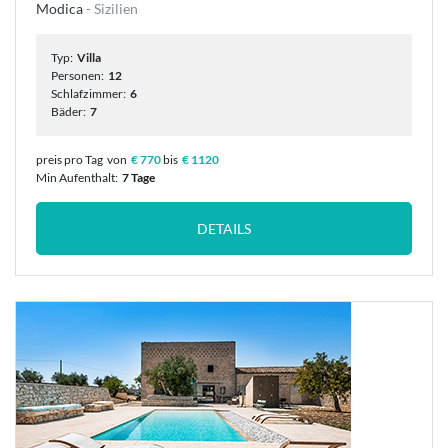
Modica
- Sizilien
Typ:
Villa
Personen:
12
Schlafzimmer:
6
Bäder:
7
preis pro Tag
von
€ 770
bis
€ 1120
Min Aufenthalt:
7 Tage
DETAILS