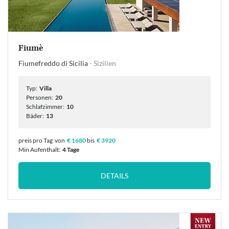
Fiumè
Fiumefreddo di Sicilia
- Sizilien
Typ:
Villa
Personen:
20
Schlafzimmer:
10
Bäder:
13
preis pro Tag
von
€ 1680
bis
€ 3920
Min Aufenthalt:
4 Tage
DETAILS