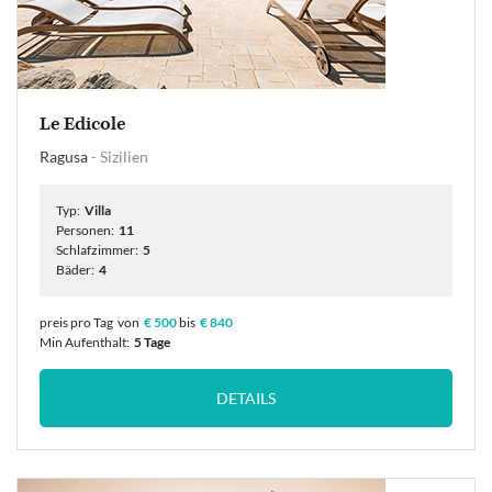
Le Edicole
Ragusa
- Sizilien
Typ:
Villa
Personen:
11
Schlafzimmer:
5
Bäder:
4
preis pro Tag
von
€ 500
bis
€ 840
Min Aufenthalt:
5 Tage
DETAILS