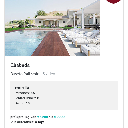
Chabada
Buseto Palizzolo
- Sizilien
Typ:
Villa
Personen:
16
Schlafzimmer:
8
Bäder:
10
preis pro Tag
von
€ 1200
bis
€ 2200
Min Aufenthalt:
4 Tage