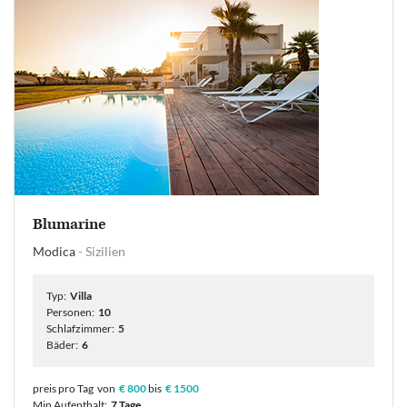
Blumarine
Modica
- Sizilien
Typ:
Villa
Personen:
10
Schlafzimmer:
5
Bäder:
6
preis pro Tag
von
€ 800
bis
€ 1500
Min Aufenthalt:
7 Tage