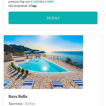
preis pro Tag
von
€ 1250
bis
€ 2800
Min Aufenthalt:
3 Tage
DETAILS
Baya Bella
Taormina
- Sizilien