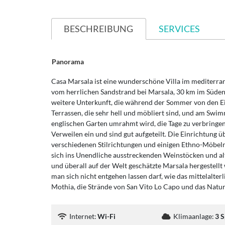
BESCHREIBUNG
SERVICES
Panorama
Casa Marsala ist eine wunderschöne Villa im mediterran
vom herrlichen Sandstrand bei Marsala, 30 km im Süden v
weitere Unterkunft, die während der Sommer von den E
Terrassen, die sehr hell und möbliert sind, und am Sw
englischen Garten umrahmt wird, die Tage zu verbringen
Verweilen ein und sind gut aufgeteilt. Die Einrichtung
verschiedenen Stilrichtungen und einigen Ethno-Möbeln.
sich ins Unendliche ausstreckenden Weinstöcken und alt
und überall auf der Welt geschätzte Marsala hergestellt 
man sich nicht entgehen lassen darf, wie das mittelalterl
Mothia, die Strände von San Vito Lo Capo und das Natur
Internet:
Wi-Fi
Klimaanlage:
3 S