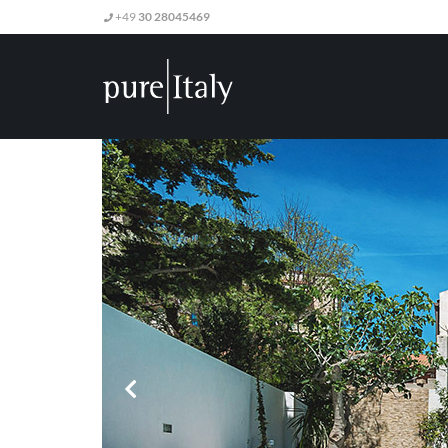
+49
30 28045469
vorherige