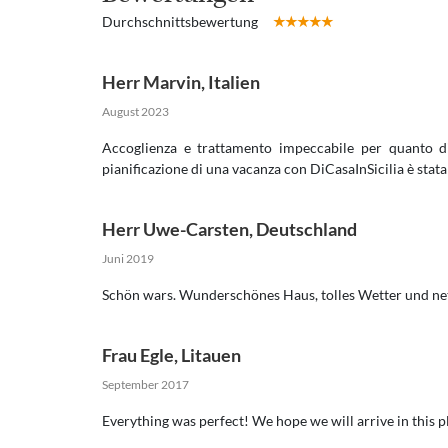
Durchschnittsbewertung
Herr Marvin
,
Italien
August 2023
Accoglienza e trattamento impeccabile per quanto disc
pianificazione di una vacanza con DiCasaInSicilia è stata 
Herr Uwe-Carsten
,
Deutschland
Juni 2019
Schön wars. Wunderschönes Haus, tolles Wetter und n
Frau Egle
,
Litauen
September 2017
Everything was perfect! We hope we will arrive in this pl