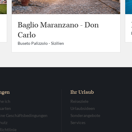
Baglio Maranzano - Don
Carlo
Buseto Palizzolo -
Sizilien
ngen
Ihr Urlaub
he ich
Reiseziele
sarten
Urlaubsideen
ine Geschäftsbedingungen
Sonderangebote
hutz
Services
ichtlinie