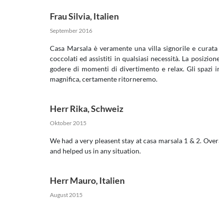
Frau Silvia
,
Italien
September 2016
Casa Marsala è veramente una villa signorile e curata d
coccolati ed assistiti in qualsiasi necessità. La posizion
godere di momenti di divertimento e relax. Gli spazi i
magnifica, certamente ritorneremo.
Herr Rika
,
Schweiz
Oktober 2015
We had a very pleasent stay at casa marsala 1 & 2. Overa
and helped us in any situation.
Herr Mauro
,
Italien
August 2015