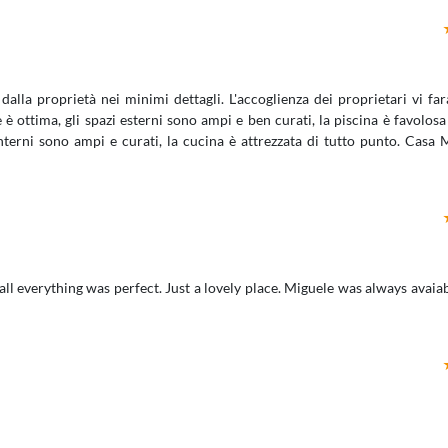
alla proprietà nei minimi dettagli. L'accoglienza dei proprietari vi far
e è ottima, gli spazi esterni sono ampi e ben curati, la piscina è favolosa
nterni sono ampi e curati, la cucina è attrezzata di tutto punto. Casa 
ll everything was perfect. Just a lovely place. Miguele was always avaiab