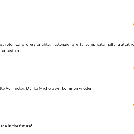
reto. La professionalità, l'attenzione e la semplicità nella trattativ
fantastica .
ette Vermieter. Danke Michele wir kommen wieder
ace in the future!