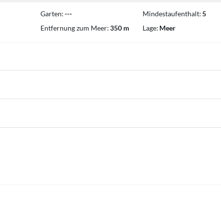
Garten:
---
Mindestaufenthalt:
5
Entfernung zum Meer:
350 m
Lage:
Meer