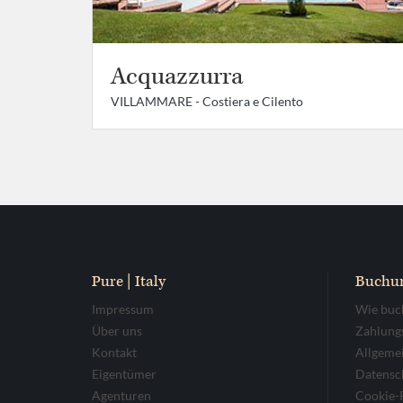
Acquazzurra
VILLAMMARE -
Costiera e Cilento
Pure | Italy
Buchu
Impressum
Wie buc
Über uns
Zahlung
Kontakt
Allgeme
Eigentümer
Datensc
Agenturen
Cookie-R