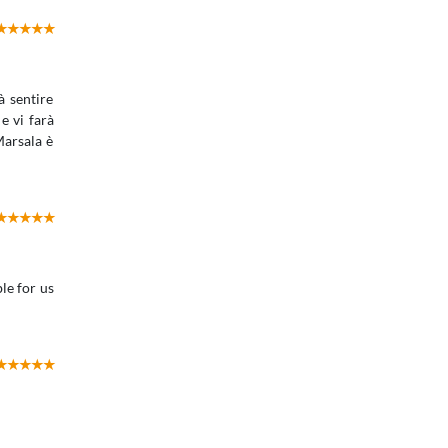
à sentire
 e vi farà
Marsala è
le for us