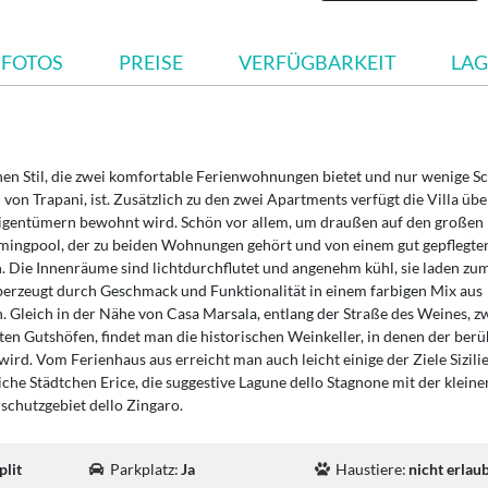
FOTOS
PREISE
VERFÜGBARKEIT
LAG
en Stil, die zwei komfortable Ferienwohnungen bietet und nur wenige Sc
on Trapani, ist. Zusätzlich zu den zwei Apartments verfügt die Villa übe
igentümern bewohnt wird. Schön vor allem, um draußen auf den großen
immingpool, der zu beiden Wohnungen gehört und von einem gut gepflegte
. Die Innenräume sind lichtdurchflutet und angenehm kühl, sie laden zu
 überzeugt durch Geschmack und Funktionalität in einem farbigen Mix aus
 Gleich in der Nähe von Casa Marsala, entlang der Straße des Weines, z
en Gutshöfen, findet man die historischen Weinkeller, in denen der ber
wird. Vom Ferienhaus aus erreicht man auch leicht einige der Ziele Sizilie
iche Städtchen Erice, die suggestive Lagune dello Stagnone mit der kleine
schutzgebiet dello Zingaro.
plit
Parkplatz:
Ja
Haustiere:
nicht erlau