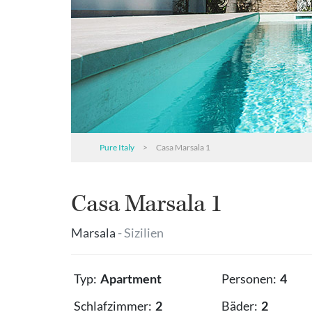
Pure Italy
>
Casa Marsala 1
Casa Marsala 1
Marsala
- Sizilien
Typ:
Apartment
Personen:
4
Schlafzimmer:
2
Bäder:
2