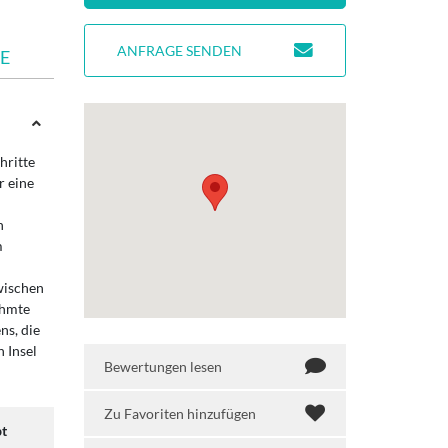
ANFRAGE SENDEN
E
hritte
r eine
n
m
wischen
ühmte
ns, die
n Insel
Bewertungen lesen
Zu Favoriten hinzufügen
bt