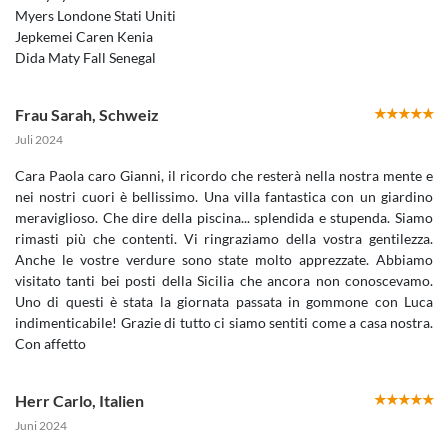
Myers Londone Stati Uniti
Jepkemei Caren Kenia
Dida Maty Fall Senegal
Frau Sarah
,
Schweiz
Juli 2024
Cara Paola caro Gianni, il ricordo che resterà nella nostra mente e
nei nostri cuori è bellissimo. Una villa fantastica con un giardino
meraviglioso. Che dire della piscina... splendida e stupenda. Siamo
rimasti più che contenti. Vi ringraziamo della vostra gentilezza.
Anche le vostre verdure sono state molto apprezzate. Abbiamo
visitato tanti bei posti della Sicilia che ancora non conoscevamo.
Uno di questi è stata la giornata passata in gommone con Luca
indimenticabile! Grazie di tutto ci siamo sentiti come a casa nostra.
Con affetto
Herr Carlo
,
Italien
Juni 2024