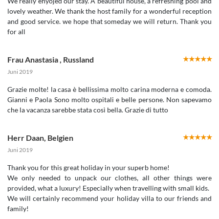
We really enyojed our stay. A beautiful house, a refreshing pool and
lovely weather. We thank the host family for a wonderful reception
and good service. we hope that someday we will return. Thank you
for all
Frau Anastasia
,
Russland
Juni 2019
Grazie molte! la casa è bellissima molto carina moderna e comoda.
Gianni e Paola Sono molto ospitali e belle persone. Non sapevamo
che la vacanza sarebbe stata così bella. Grazie di tutto
Herr Daan
,
Belgien
Juni 2019
Thank you for this great holiday in your superb home!
We only needed to unpack our clothes, all other things were
provided, what a luxury! Especially when travelling with small kids.
We will certainly recommend your holiday villa to our friends and
family!