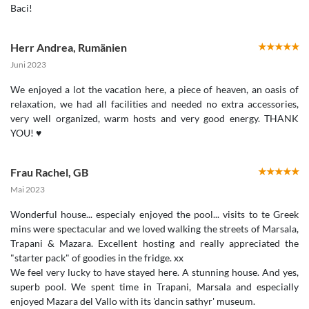
Baci!
Herr Andrea
,
Rumänien
Juni 2023
We enjoyed a lot the vacation here, a piece of heaven, an oasis of
relaxation, we had all facilities and needed no extra accessories,
very well organized, warm hosts and very good energy. THANK
Frau Rachel
,
GB
Mai 2023
Wonderful house... especialy enjoyed the pool... visits to te Greek
mins were spectacular and we loved walking the streets of Marsala,
Trapani & Mazara. Excellent hosting and really appreciated the
"starter pack" of goodies in the fridge. xx
We feel very lucky to have stayed here. A stunning house. And yes,
superb pool. We spent time in Trapani, Marsala and especially
enjoyed Mazara del Vallo with its 'dancin sathyr' museum.