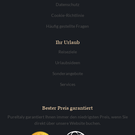
Datenschutz
Cookie-Richtlinie
Häufig gestellte Fragen
Ihr Urlaub
Reiseziele
Urlaubsideen
Sonderangebote
Services
Bester Preis garantiert
PureItaly garantiert Ihnen immer den niedrigsten Preis, wenn Sie
direkt über unsere Website buchen.