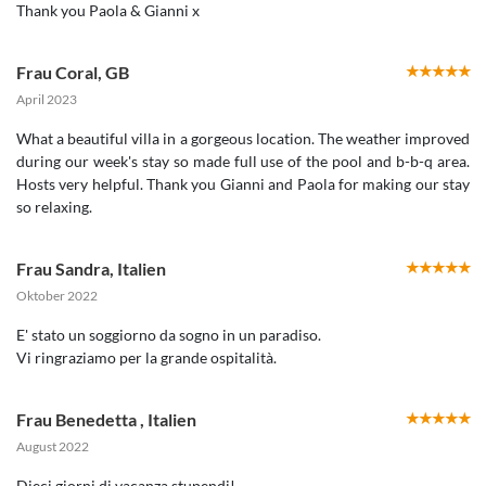
Thank you Paola & Gianni x
Frau Coral
,
GB
April 2023
What a beautiful villa in a gorgeous location. The weather improved
during our week's stay so made full use of the pool and b-b-q area.
Hosts very helpful. Thank you Gianni and Paola for making our stay
so relaxing.
Frau Sandra
,
Italien
Oktober 2022
E' stato un soggiorno da sogno in un paradiso.
Vi ringraziamo per la grande ospitalità.
Frau Benedetta
,
Italien
August 2022
Dieci giorni di vacanza stupendi!