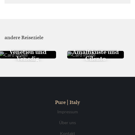
andere Reiseziele
Venetien und
Amalfiküste und
Venedig
Cilento
Pure | Italy
Impressum
Über uns
Kontakt