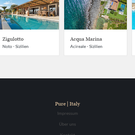
Zigulotto
Acqua Marina
Noto -
Sizilien
Acireale -
Sizilien
Pure | Italy
Impressum
Über uns
Kontakt