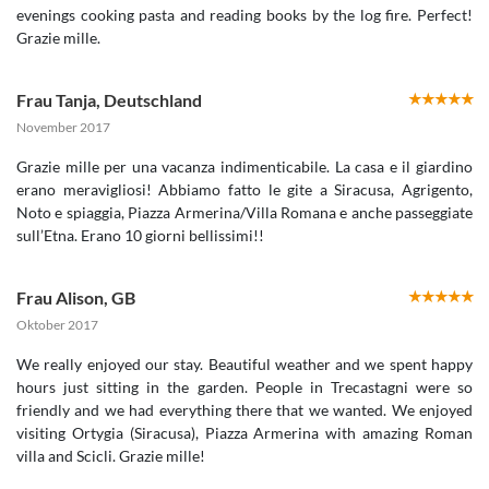
evenings cooking pasta and reading books by the log fire. Perfect!
Grazie mille.
Frau Tanja
,
Deutschland
November 2017
Grazie mille per una vacanza indimenticabile. La casa e il giardino
erano meravigliosi! Abbiamo fatto le gite a Siracusa, Agrigento,
Noto e spiaggia, Piazza Armerina/Villa Romana e anche passeggiate
sull’Etna. Erano 10 giorni bellissimi!!
Frau Alison
,
GB
Oktober 2017
We really enjoyed our stay. Beautiful weather and we spent happy
hours just sitting in the garden. People in Trecastagni were so
friendly and we had everything there that we wanted. We enjoyed
visiting Ortygia (Siracusa), Piazza Armerina with amazing Roman
villa and Scicli. Grazie mille!