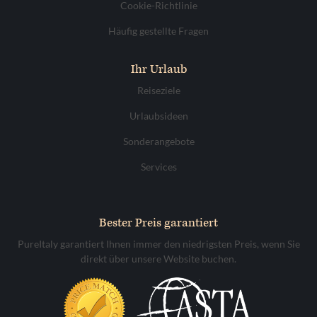
Cookie-Richtlinie
Häufig gestellte Fragen
Ihr Urlaub
Reiseziele
Urlaubsideen
Sonderangebote
Services
Bester Preis garantiert
PureItaly garantiert Ihnen immer den niedrigsten Preis, wenn Sie
direkt über unsere Website buchen.