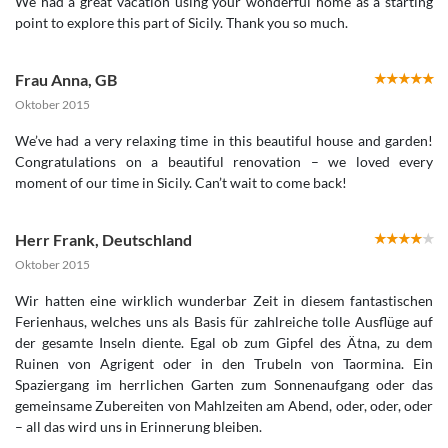
We had a great vacation using your wonderful home as a starting
point to explore this part of Sicily. Thank you so much.
Frau Anna
,
GB
Oktober 2015
We’ve had a very relaxing time in this beautiful house and garden!
Congratulations on a beautiful renovation – we loved every
moment of our time in Sicily. Can’t wait to come back!
Herr Frank
,
Deutschland
Oktober 2015
Wir hatten eine wirklich wunderbar Zeit in diesem fantastischen
Ferienhaus, welches uns als Basis für zahlreiche tolle Ausflüge auf
der gesamte Inseln diente. Egal ob zum Gipfel des Ätna, zu dem
Ruinen von Agrigent oder in den Trubeln von Taormina. Ein
Spaziergang im herrlichen Garten zum Sonnenaufgang oder das
gemeinsame Zubereiten von Mahlzeiten am Abend, oder, oder, oder
– all das wird uns in Erinnerung bleiben.